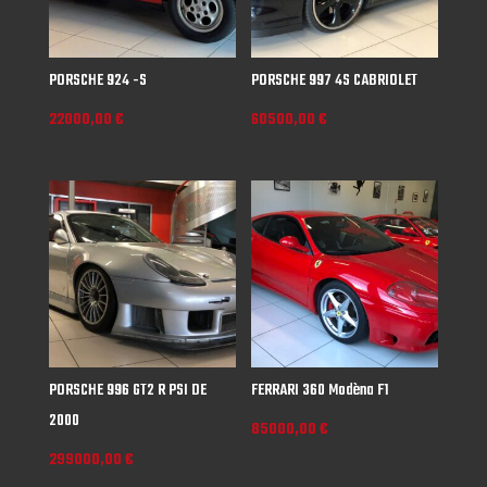
PORSCHE 924 -S
PORSCHE 997 4S CABRIOLET
22000,00
€
60500,00
€
PORSCHE 996 GT2 R PSI DE
FERRARI 360 Modèna F1
2000
85000,00
€
299000,00
€